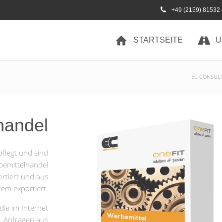
+49 (2159) 81532 
STARTSEITE
U
EC CONSUL
handel
pflegt und sind
bemittelhandel
ortiert und aus
em exportiert.
die im Internet
n. Anfragen aus