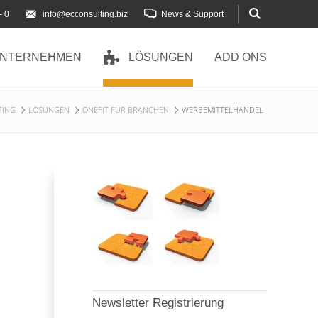
- 0
info@ecconsulting.biz
News & Support
NTERNEHMEN
LÖSUNGEN
ADD ONS
TING
LÖSUNGEN
ONEFIT FÜR BRANCHEN
WERBEMITTELHANDEL
Newsletter Registrierung