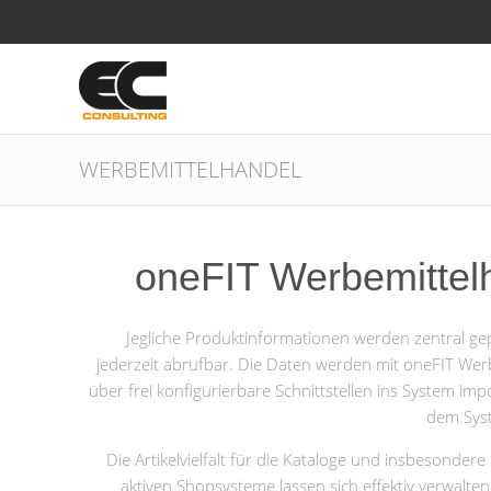
WERBEMITTELHANDEL
oneFIT Werbemittel
Jegliche Produktinformationen werden zentral ge
jederzeit abrufbar. Die Daten werden mit oneFIT Wer
über frei konfigurierbare Schnittstellen ins System imp
dem Syst
Die Artikelvielfalt für die Kataloge und insbesondere 
aktiven Shopsysteme lassen sich effektiv verwalte