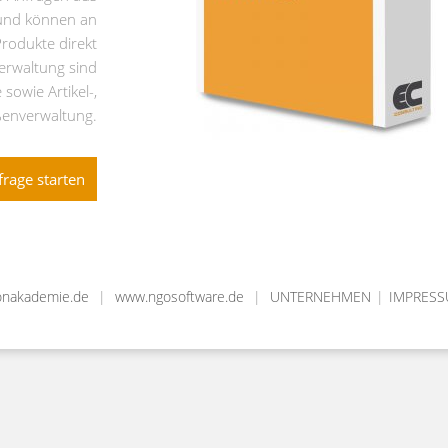
 und können an
Produkte direkt
erwaltung sind
sowie Artikel-,
ßenverwaltung.
frage starten
onakademie.de
|
www.ngosoftware.de
|
UNTERNEHMEN
|
IMPRES